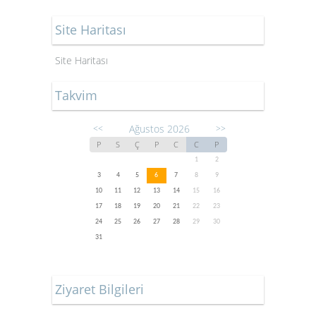
Site Haritası
Site Haritası
Takvim
Ağustos 2026
<<
>>
P
S
Ç
P
C
C
P
1
2
3
4
5
6
7
8
9
10
11
12
13
14
15
16
17
18
19
20
21
22
23
24
25
26
27
28
29
30
31
Ziyaret Bilgileri