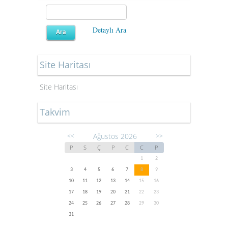
Detaylı Ara
Site Haritası
Site Haritası
Takvim
Ağustos 2026
<<
>>
P
S
Ç
P
C
C
P
1
2
3
4
5
6
7
8
9
10
11
12
13
14
15
16
17
18
19
20
21
22
23
24
25
26
27
28
29
30
31